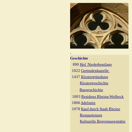
.
..............
Geschichte
.....
890
Hof Niederbentlage
1022
Gertrudenkapelle
1437
Klostergründung
...........
Klostergeschichte
........
Baugeschichte
1803
Residenz Rheina-Wolbeck
1806
Adelssitz
1978
Kauf durch Stadt Rheine
Restaurierung
Kulturelle Begegnungsstätte