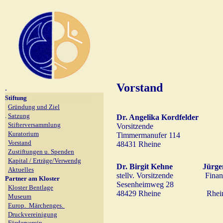
Vorstand
.
..............................
Stiftung
....
Gründung und Ziel
.
Satzung
Dr. Angelika Kordfelder
Stifterversammlung
Vorsitzende
Kuratorium
Timmermanufer 114
Vorstand
48431 Rheine
Zustiftungen u. Spenden
Kapital / Erträge/Verwendg
Dr. Birgit Kehne
Jürge
Aktuelles
stellv. Vorsitzende Finan
Partner am Kloster
Sesenheimweg 28
Kloster Bentlage
48429 Rheine Rhei
Museum
Europ. Märchenges.
Druckvereinigung
Förderverein